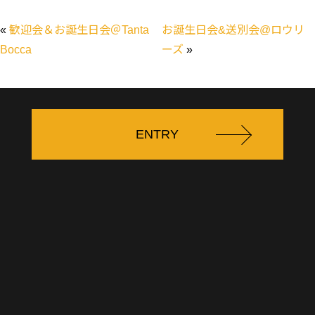
«
歓迎会＆お誕生日会＠Tanta
お誕生日会&送別会@ロウリ
Bocca
ーズ
»
ENTRY