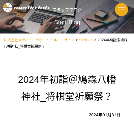
スタッフブログ
Staff Blog
株式会社メディア・ラボ リクルートサイト
>
StaffBlog
>
2024年初詣＠鳩森
八幡神社_将棋堂祈願祭？
2024年初詣＠鳩森八幡
神社_将棋堂祈願祭？
2024年01月31日